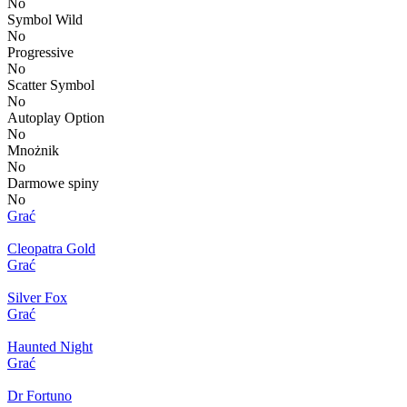
No
Symbol Wild
No
Progressive
No
Scatter Symbol
No
Autoplay Option
No
Mnożnik
No
Darmowe spiny
No
Grać
Cleopatra Gold
Grać
Silver Fox
Grać
Haunted Night
Grać
Dr Fortuno